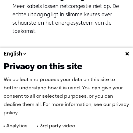
Meer kabels lossen netcongestie niet op. De
echte uitdaging ligt in slimme keuzes over
schaarste en het energiesysteem van de
toekomst.
English
Naar alle artikelen
Privacy on this site
We collect and process your data on this site to
(naar homepage)
better understand how it is used. You can give your
consent to all or selected purposes, or you can
decline them all. For more information, see our privacy
policy.
Navigatie
Nieuwsbrief
Cookies
Privacy Statement
Disclaimer
Analytics
3rd party video
(opent
Toegankelijkheid
TNO
in