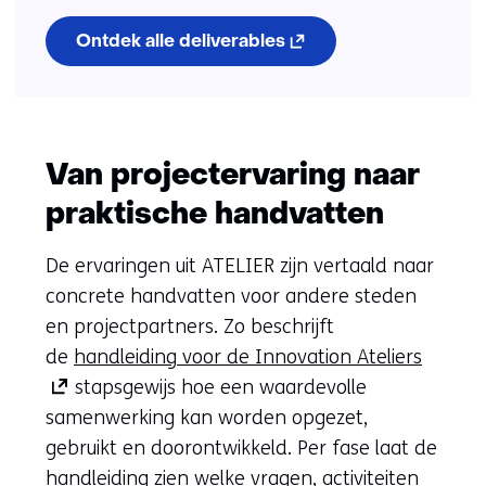
(opent
Ontdek alle deliverables
in
nieuw
venster)
(verwijst
naar
een
Van projectervaring naar
andere
website)
praktische handvatten
De ervaringen uit ATELIER zijn vertaald naar
concrete handvatten voor andere steden
en projectpartners. Zo beschrijft
(opent
(opent
(opent
de
handleiding voor de Innovation Ateliers
in
in
in
stapsgewijs hoe een waardevolle
nieuw
nieuw
nieuw
samenwerking kan worden opgezet,
venster
venster
venster
gebruikt en doorontwikkeld. Per fase laat de
(verwij
(verwij
(verwij
handleiding zien welke vragen, activiteiten