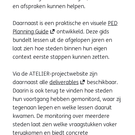
naar
naar
naar
en afspraken kunnen helpen.
een
een
een
andere
andere
andere
Daarnaast is een praktische en visuele
PED
(opent
(opent
(opent
websit
websit
websit
Planning Guide
ontwikkeld. Deze gids
in
in
in
bundelt lessen uit de afgelopen jaren en
nieuw
nieuw
nieuw
laat zien hoe steden binnen hun eigen
venster)
venster)
venster)
context eerste stappen kunnen zetten.
(verwijst
(verwijst
(verwijst
naar
naar
naar
Via de ATELIER-projectwebsite zijn
een
een
een
(opent
(opent
(opent
daarnaast alle
deliverables
beschikbaar.
andere
andere
andere
in
in
in
Daarin is ook terug te vinden hoe steden
website)
website)
website)
nieuw
nieuw
nieuw
hun voortgang hebben gemonitord, waar zij
venster)
venster)
venster)
tegenaan liepen en welke lessen daaruit
(verwijst
(verwijst
(verwijst
kwamen. De monitoring over meerdere
naar
naar
naar
steden laat zien welke vraagstukken vaker
een
een
een
terugkomen en biedt concrete