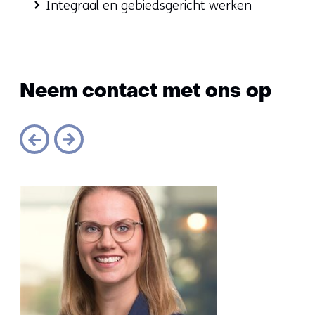
onze
Integraal en gebiedsgericht werken
methodieken
Neem contact met ons op
Sla
navigatie
over
(Neem
contact
met
ons