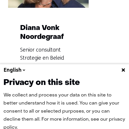
op)
Diana Vonk
Noordegraaf
Functie:
Senior consultant
Strategie en Beleid
Specialisatie
English
Meer over Diana Vonk
niet
bekend
Privacy on this site
We collect and process your data on this site to
Terug
(naar homepage)
better understand how it is used. You can give your
naar
consent to all or selected purposes, or you can
navigatie
decline them all. For more information, see our privacy
(Neem
policy.
contact