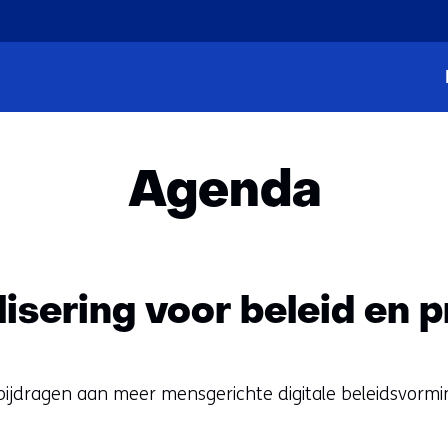
Ga
naar
Home
Agenda
de
inhoud
Agenda
isering voor beleid en p
bijdragen aan meer mensgerichte digitale beleidsvormin