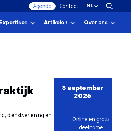
Agenda
Contact
Geselecteerde
NL
taal:
Expertises
Artikelen
Over ons
Expertises
Uitklappen
Artikelen
Uitklappen
Over
Uitkla
ons
3 september
raktijk
2026
g, dienstverlening en
Online en gratis
deelname