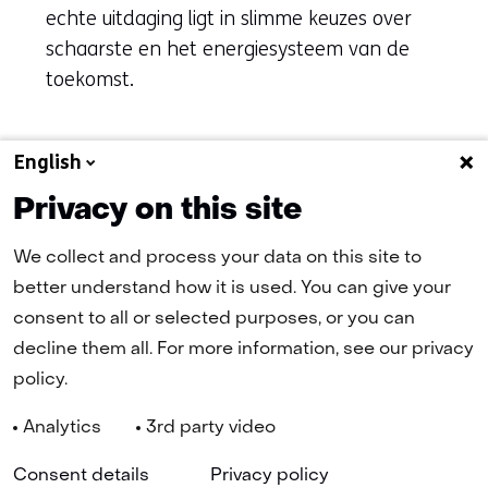
echte uitdaging ligt in slimme keuzes over
schaarste en het energiesysteem van de
toekomst.
English
Naar alle artikelen
Privacy on this site
We collect and process your data on this site to
better understand how it is used. You can give your
(naar homepage)
consent to all or selected purposes, or you can
decline them all. For more information, see our privacy
policy.
Navigatie
Nieuwsbrief
Cookies
Privacy Statement
Disclaimer
Analytics
3rd party video
(opent
Toegankelijkheid
TNO
in
Geselecteerde
NL
nieuw
Consent details
Privacy policy
venster)