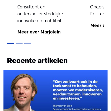
Functie:
Functie:
Consultant en
Onderzoe
onderzoeker stedelijke
Environme
Specialisat
innovatie en mobiliteit
Meer ove
Specialisatie
niet
Meer over Marjolein
niet
bekend
bekend
Terug
naar
Recente artikelen
navigatie
(Meer
weten?
Neem
contact
met
ons