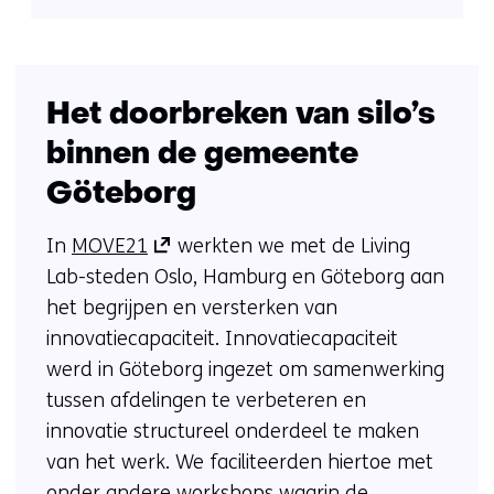
Het doorbreken van silo’s
binnen de gemeente
Göteborg
(opent
In
MOVE21
werkten we met de Living
in
Lab-steden Oslo, Hamburg en Göteborg aan
nieuw
het begrijpen en versterken van
venster)
innovatiecapaciteit. Innovatiecapaciteit
(verwijst
werd in Göteborg ingezet om samenwerking
naar
tussen afdelingen te verbeteren en
een
innovatie structureel onderdeel te maken
andere
van het werk. We faciliteerden hiertoe met
website)
onder andere workshops waarin de