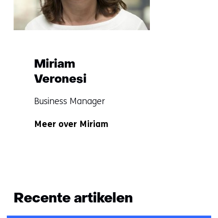
met
mij
op)
Miriam
Veronesi
Functie:
Business Manager
Specialisatie
Meer over Miriam
niet
bekend
Terug
naar
Recente artikelen
navigatie