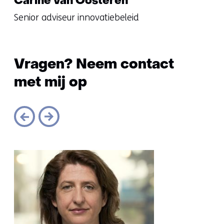
Carine van Oosteren
Senior adviseur innovatiebeleid
Vragen? Neem contact
met mij op
Sla
navigatie
over
(Vragen?
Neem
contact