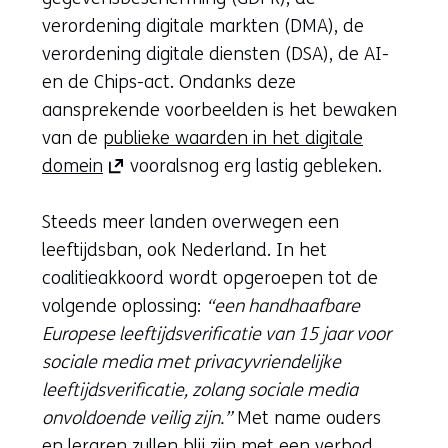
verordening digitale markten (DMA), de
verordening digitale diensten (DSA), de AI-
en de Chips-act. Ondanks deze
aansprekende voorbeelden is het bewaken
van de
publieke waarden in het digitale
(opent
(opent
domein
vooralsnog erg lastig gebleken.
in
in
nieuw
nieuw
Steeds meer landen overwegen een
venster)
venster)
leeftijdsban, ook Nederland. In het
(verwijst
(verwijst
coalitieakkoord wordt opgeroepen tot de
naar
naar
volgende oplossing:
“een handhaafbare
een
een
Europese leeftijdsverificatie van 15 jaar voor
andere
andere
sociale media met privacyvriendelijke
website)
website)
leeftijdsverificatie, zolang sociale media
onvoldoende veilig zijn.”
Met name ouders
en leraren zullen blij zijn met een verbod,