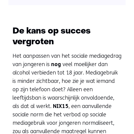
venster)
(verwijst
naar
een
De kans op succes
andere
vergroten
website)
Het aanpassen van het sociale mediagedrag
van jongeren is
nog
veel moeilijker dan
alcohol verbieden tot 18 jaar. Mediagebruik
is minder zichtbaar, hoe zie je wat iemand
op zijn telefoon doet? Alleen een
leeftijdsban is waarschijnlijk onvoldoende,
als dat al werkt.
NIX15
, een aanvullende
sociale norm die het verbod op sociale
mediagebruik voor jongeren normaliseert,
zou als aanvullende maatregel kunnen