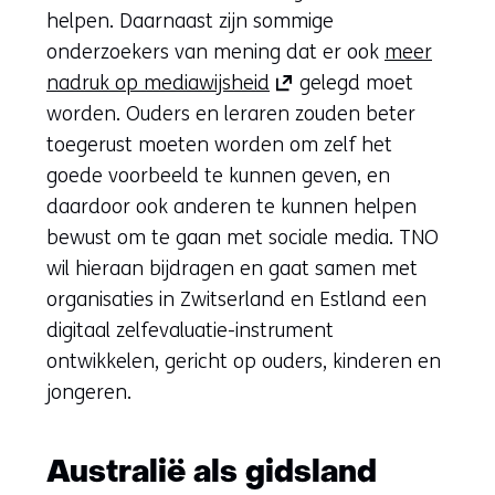
helpen. Daarnaast zijn sommige
onderzoekers van mening dat er ook
meer
(opent
nadruk op mediawijsheid
gelegd moet
in
worden. Ouders en leraren zouden beter
nieuw
toegerust moeten worden om zelf het
venster)
goede voorbeeld te kunnen geven, en
(verwijst
daardoor ook anderen te kunnen helpen
naar
bewust om te gaan met sociale media. TNO
een
wil hieraan bijdragen en gaat samen met
andere
organisaties in Zwitserland en Estland een
website)
digitaal zelfevaluatie-instrument
ontwikkelen, gericht op ouders, kinderen en
jongeren.
Australië als gidsland