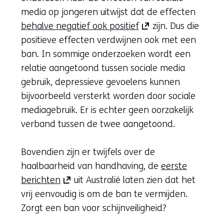
venster)
media op jongeren uitwijst dat de effecten
(verwijst
(opent
behalve negatief ook positief
zijn. Dus die
naar
in
positieve effecten verdwijnen ook met een
een
nieuw
ban. In sommige onderzoeken wordt een
andere
venster)
relatie aangetoond tussen sociale media
website)
(verwijst
gebruik, depressieve gevoelens kunnen
naar
bijvoorbeeld versterkt worden door sociale
een
mediagebruik. Er is echter geen oorzakelijk
andere
verband tussen de twee aangetoond.
website)
Bovendien zijn er twijfels over de
haalbaarheid van handhaving, de
eerste
(opent
berichten
uit Australië laten zien dat het
in
vrij eenvoudig is om de ban te vermijden.
nieuw
Zorgt een ban voor schijnveiligheid?
venster)