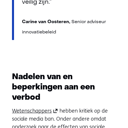
veilig zijn.”
Carine van Oosteren,
Senior adviseur
innovatiebeleid
Nadelen van en
beperkingen aan een
verbod
(opent
Wetenschappers
hebben kritiek op de
in
sociale media ban. Onder andere omdat
nieuw
onderzoek naar de effecten van sociale