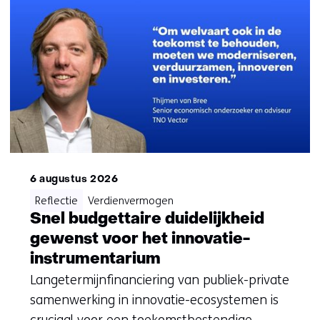
(Vragen?
Neem
contact
met
mij
op)
6 augustus 2026
Reflectie
Verdienvermogen
Snel budgettaire duidelijkheid
gewenst voor het innovatie-
instrumentarium
Langetermijnfinanciering van publiek-private
samenwerking in innovatie-ecosystemen is