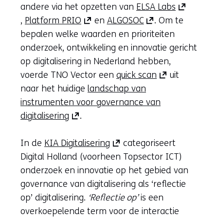
(opent
andere via het opzetten van
ELSA Labs
(opent
(opent
in
,
Platform PRIO
en
ALGOSOC
. Om te
in
in
nieuw
bepalen welke waarden en prioriteiten
nieuw
nieuw
venster)
onderzoek, ontwikkeling en innovatie gericht
venster)
venster)
(verwijst
op digitalisering in Nederland hebben,
(verwijst
(verwijst
(opent
naar
voerde TNO Vector een
quick scan
uit
naar
naar
in
een
naar het huidige
landschap van
een
een
nieuw
andere
instrumenten voor governance van
(opent
andere
andere
venster)
website)
digitalisering
.
in
website)
website)
(verwijst
nieuw
(opent
naar
In de
KIA Digitalisering
categoriseert
venster)
in
een
Digital Holland (voorheen Topsector ICT)
(verwijst
nieuw
andere
onderzoek en innovatie op het gebied van
naar
venster)
website)
governance van digitalisering als ‘reflectie
een
(verwijst
op’ digitalisering.
‘Reflectie op’
is een
andere
naar
overkoepelende term voor de interactie