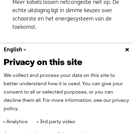
Meer kabels lossen netcongestie niet op. De
echte uitdaging ligt in slimme keuzes over
schaarste en het energiesysteem van de
toekomst.
English
Naar alle artikelen
Privacy on this site
We collect and process your data on this site to
better understand how it is used. You can give your
(naar homepage)
consent to all or selected purposes, or you can
decline them all. For more information, see our privacy
policy.
Navigatie
Nieuwsbrief
Cookies
Privacy Statement
Disclaimer
Analytics
3rd party video
(opent
Toegankelijkheid
TNO
in
Geselecteerde
NL
nieuw