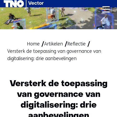
Vector
Ga
naar
de
inhoud
Home
Artikelen
Reflectie
Versterk de toepassing van governance van
digitalisering: drie aanbevelingen
Versterk de toepassing
van governance van
digitalisering: drie
aanbevelingen