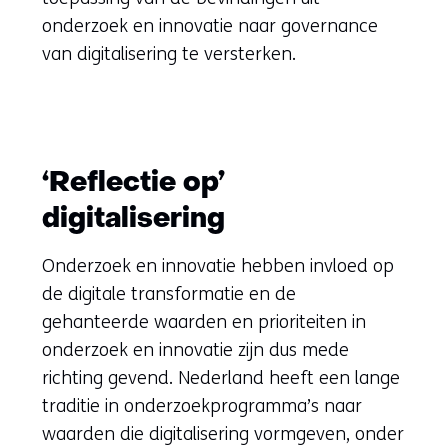
naar
naar
onderzoek en innovatie naar governance
een
een
van digitalisering te versterken.
andere
andere
website)
website)
‘Reflectie op’
digitalisering
Onderzoek en innovatie hebben invloed op
de digitale transformatie en de
gehanteerde waarden en prioriteiten in
onderzoek en innovatie zijn dus mede
richting gevend. Nederland heeft een lange
traditie in onderzoekprogramma’s naar
waarden die digitalisering vormgeven, onder