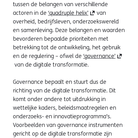
website)
een
tussen de belangen van verschillende
andere
(opent
actoren in de
‘quadruple helix’
van
website)
in
overheid, bedrijfsleven, onderzoekswereld
nieuw
en samenleving. Deze belangen en waarden
venster)
bevorderen bepaalde prioriteiten met
(verwijst
betrekking tot de ontwikkeling, het gebruik
naar
(opent
en de regulering – ofwel de
‘governance’
een
in
van de digitale transformatie.
andere
nieuw
website)
venster)
Governance bepaalt en stuurt dus de
(verwijst
richting van de digitale transformatie. Dit
naar
komt onder andere tot uitdrukking in
een
wettelijke kaders, beleidsmaatregelen en
andere
onderzoeks- en innovatieprogramma’s.
website)
Voorbeelden van governance instrumenten
gericht op de digitale transformatie zijn