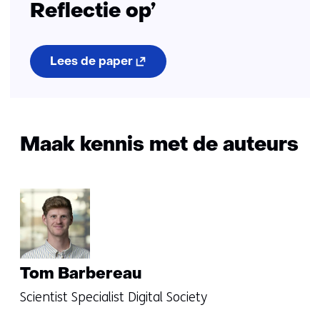
Reflectie op’
(opent
Lees de paper
in
nieuw
venster)
(verwijst
naar
een
Maak kennis met de auteurs
andere
website)
Tom Barbereau
Scientist Specialist Digital Society