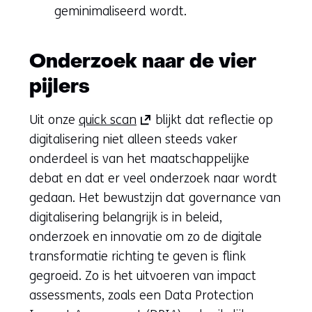
geminimaliseerd wordt.
Onderzoek naar de vier
pijlers
(opent
Uit onze
quick scan
blijkt dat reflectie op
in
digitalisering niet alleen steeds vaker
nieuw
onderdeel is van het maatschappelijke
venster)
debat en dat er veel onderzoek naar wordt
(verwijst
gedaan. Het bewustzijn dat governance van
naar
digitalisering belangrijk is in beleid,
een
onderzoek en innovatie om zo de digitale
andere
transformatie richting te geven is flink
website)
gegroeid. Zo is het uitvoeren van impact
assessments, zoals een Data Protection