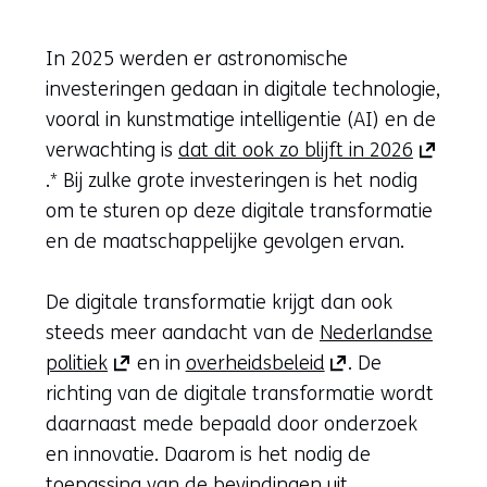
In 2025 werden er astronomische
investeringen gedaan in digitale technologie,
vooral in kunstmatige intelligentie (AI) en de
(opent
verwachting is
dat dit ook zo blijft in 2026
in
.* Bij zulke grote investeringen is het nodig
nieuw
om te sturen op deze digitale transformatie
venster)
en de maatschappelijke gevolgen ervan.
(verwijst
naar
De digitale transformatie krijgt dan ook
een
steeds meer aandacht van de
Nederlandse
(opent
(opent
andere
politiek
en in
overheidsbeleid
. De
in
in
website)
richting van de digitale transformatie wordt
nieuw
nieuw
daarnaast mede bepaald door onderzoek
venster)
venster)
en innovatie. Daarom is het nodig de
(verwijst
(verwijst
toepassing van de bevindingen uit