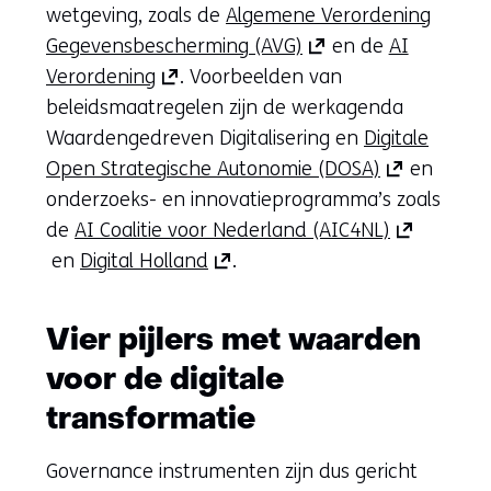
wetgeving, zoals de
Algemene Verordening
(opent
Gegevensbescherming (AVG)
en de
AI
(opent
in
Verordening
. Voorbeelden van
in
nieuw
beleidsmaatregelen zijn de werkagenda
nieuw
venster)
Waardengedreven Digitalisering en
Digitale
venster)
(verwijst
(opent
Open Strategische Autonomie (DOSA)
en
(verwijst
naar
in
onderzoeks- en innovatieprogramma’s zoals
naar
een
nieuw
(opent
de
AI Coalitie voor Nederland (AIC4NL)
een
(opent
andere
venster)
in
en
Digital Holland
.
andere
in
website)
(verwijst
nieuw
website)
nieuw
naar
venster)
Vier pijlers met waarden
venster)
een
(verwijst
voor de digitale
(verwijst
andere
naar
naar
website)
een
transformatie
een
andere
Governance instrumenten zijn dus gericht
andere
website)