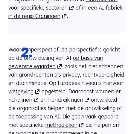
(opent
voor specifieke sectoren
of in een
AI fabriek
(opent
in
in de regio Groningen
.
in
nieuw
nieuw
venster)
venster)
(verwijst
(verwijst
naar
Waardenperspectief: dit perspectief is gericht
2.
naar
een
op de ontwikkeling van AI
op basis van
(opent
een
andere
gewenste waarden
, zoals het niet schenden
in
andere
website)
van grondrechten als privacy, rechtvaardigheid
nieuw
website)
en discriminatie. Op Europees niveau is hiervoor
(opent
venster)
wetgeving
opgesteld. Daarnaast worden er
(opent
in
(verwijst
(opent
richtlijnen
en
handreikingen
ontwikkeld
in
nieuw
naar
in
die organisaties helpen met de ontwikkeling of
nieuw
venster)
een
nieuw
de toepassing van AI. Die gaan vaak gepaard
venster)
(verwijst
andere
(opent
venster)
met specifieke
methodieken
die helpen om
(verwijst
naar
website)
in
(verwijst
de waarden te programmeren in de