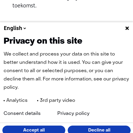
toekomst.
English
Naar alle artikelen
Privacy on this site
We collect and process your data on this site to
better understand how it is used. You can give your
(naar homepage)
consent to all or selected purposes, or you can
decline them all. For more information, see our privacy
policy.
Navigatie
Nieuwsbrief
Cookies
Privacy Statement
Disclaimer
Analytics
3rd party video
(opent
Toegankelijkheid
TNO
in
Geselecteerde
NL
nieuw
Consent details
Privacy policy
venster)
taal:
LinkedIn
YouTube
Accept all
Decline all
(opent
(opent