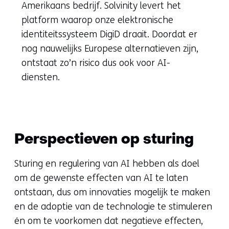
venste
Amerikaans bedrijf. Solvinity levert het
(verwij
platform waarop onze elektronische
naar
identiteitssysteem DigiD draait. Doordat er
een
nog nauwelijks Europese alternatieven zijn,
ander
ontstaat zo’n risico dus ook voor AI-
websit
diensten.
Perspectieven op sturing
Sturing en regulering van AI hebben als doel
om de gewenste effecten van AI te laten
ontstaan, dus om innovaties mogelijk te maken
en de adoptie van de technologie te stimuleren
én om te voorkomen dat negatieve effecten,