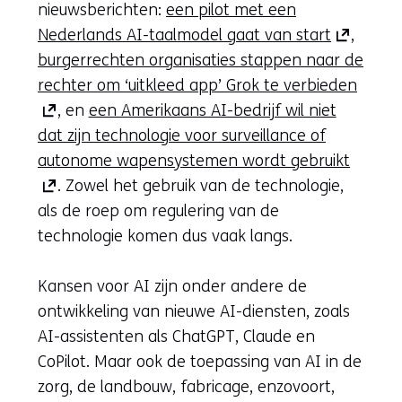
nieuwsberichten:
een pilot met een
(opent
Nederlands AI-taalmodel gaat van start
,
in
burgerrechten organisaties stappen naar de
nieuw
(open
rechter om ‘uitkleed app’ Grok te verbieden
venster)
in
, en
een Amerikaans AI-bedrijf wil niet
(verwijst
nieuw
dat zijn technologie voor surveillance of
naar
(opent
venste
autonome wapensystemen wordt gebruikt
een
in
(verwi
. Zowel het gebruik van de technologie,
andere
nieuw
naar
als de roep om regulering van de
website)
venste
een
technologie komen dus vaak langs.
(verwij
ander
naar
websi
Kansen voor AI zijn onder andere de
een
ontwikkeling van nieuwe AI-diensten, zoals
andere
AI-assistenten als ChatGPT, Claude en
websit
CoPilot. Maar ook de toepassing van AI in de
zorg, de landbouw, fabricage, enzovoort,