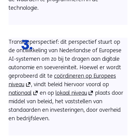
naar
een
nieuw
naar
technologie.
een
andere
venster)
een
andere
website)
(verwijst
andere
website)
naar
website)
een
Transitieperspectief: dit perspectief stuurt op
3.
andere
de ontwikkeling van Nederlandse of Europese
website)
AI-systemen om zo bij te dragen aan digitale
autonomie en soevereiniteit. Hoewel er wordt
geprobeerd dit te
coördineren op Europees
(opent
niveau
, vindt beleid hiervoor vooral op
in
(opent
(opent
nationaal
en op
lokaal niveau
plaats door
nieuw
in
in
middel van beleid, het vaststellen van
venster)
nieuw
nieuw
standaarden en investeringen, door overheid
(verwijst
venster)
venster)
en bedrijfsleven.
naar
(verwijst
(verwijst
een
naar
naar