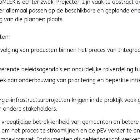
pMIEK is echter zwak. Projecten zijn vaak te abstrac
eer allemaal passen op de beschikbare en geplande ener
 van die plannen plaats.
ten:
envolging van producten binnen het proces van Integr
rerende beleidsagenda’s en onduidelijke rolverdeling t
ek aan onderbouwing van prioritering en beperkte infor
nergie-infrastructuurprojecten krijgen in de praktijk va
an andere stakeholders.
als vroegtijdige betrokkenheid van gemeenten en beter
p om het proces te stroomlijnen en de pEV verder te ont
Omgevingswet. Instrumenten als gebiedsgericht werke