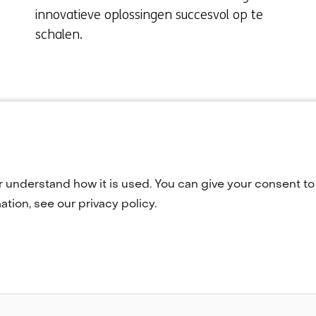
innovatieve oplossingen succesvol op te
schalen.
r understand how it is used. You can give your consent to 
tion, see our privacy policy.
Geselecteerde
NL
(opent
ankelijkheid
TNO
in
taal:
nieuw