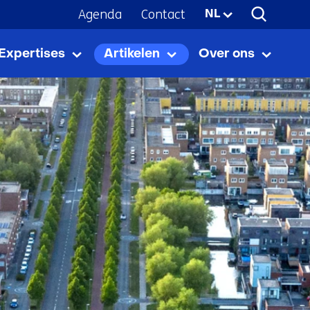
Agenda
Contact
Geselecteerde
NL
taal:
Expertises
Artikelen
Over ons
Expertises
Uitklappen
Artikelen
Uitklappen
Over
Uitkla
ons