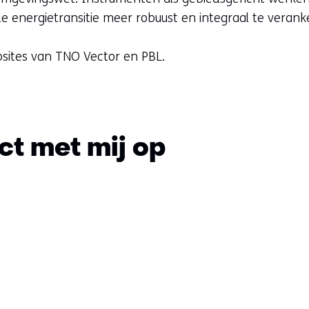
nergietransitie meer robuust en integraal te veranke
bsites van TNO Vector en PBL.
t met mij op
Sla
navigatie
over
(Vragen?
Neem
contact
met