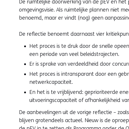
De ruimtelijke doorwerking van de pEV en het 
omgevingsvisie. Als ruimtelijke plannen niet m
benoemd, maar er vindt (nog) geen aanpassing
De reflectie benoemt daarnaast vier kritiekpun
Het proces is te druk door de snelle ope
een periode van veel beleidstrajecten.
Er is sprake van verdeeldheid door concur
Het proces is intransparant door een gebr
netwerkcapaciteit.
En het is te vrijblijvend: geprioriteerde e
uitvoeringscapaciteit of afhankelijkheid v
De aanbevelingen uit de vorige reflectie – zo
blijven grotendeels actueel. Nieuw is de oproe
de pEV in te zetten als Programma onder de 