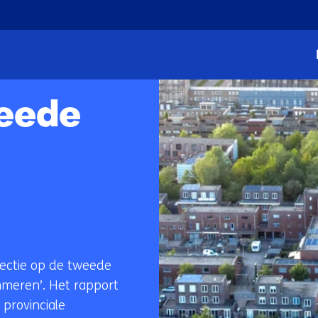
Ga
naar
de
eren
inhoud
weede
lectie op de tweede
mmeren’. Het rapport
 provinciale