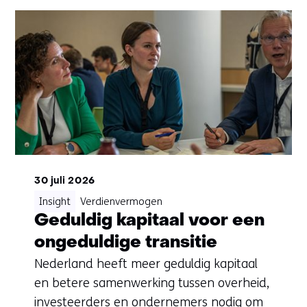
(Vragen?
Neem
contact
met
mij
op)
30 juli 2026
Insight
Verdienvermogen
Geduldig kapitaal voor een
ongeduldige transitie
Nederland heeft meer geduldig kapitaal
en betere samenwerking tussen overheid,
investeerders en ondernemers nodig om