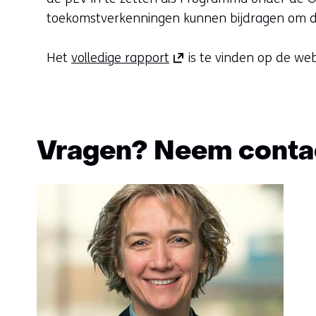
toekomstverkenningen kunnen bijdragen om de e
(opent
Het
volledige rapport
is te vinden op de we
in
nieuw
venster)
(verwijst
Vragen? Neem contac
naar
een
andere
website)