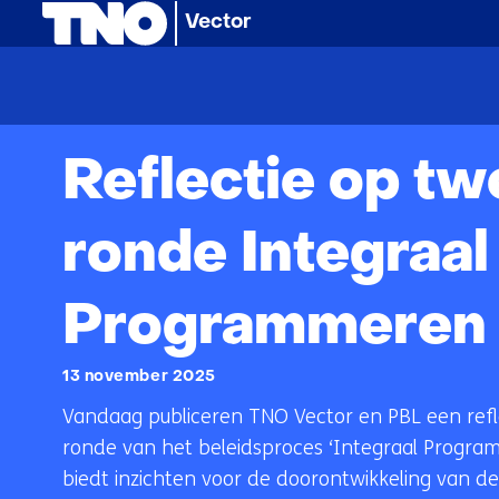
(naar homepage)
Vector
Home
Artikelen
Nieuws
Reflectie op tweede ronde Integraal Programm
Reflectie op t
ronde Integraal
Programmeren
13 november 2025
Vandaag publiceren TNO Vector en PBL een ref
ronde van het beleidsproces ‘Integraal Progra
biedt inzichten voor de doorontwikkeling van de