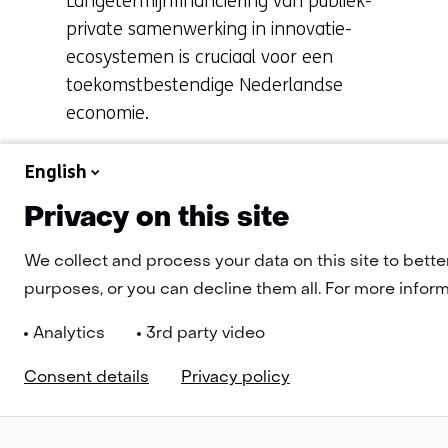
Langetermijnfinanciering van publiek-
private samenwerking in innovatie-
ecosystemen is cruciaal voor een
toekomstbestendige Nederlandse
economie.
English
Privacy on this site
Naar alle artikelen
We collect and process your data on this site to bette
purposes, or you can decline them all. For more informa
Analytics
3rd party video
Consent details
Privacy policy
Navigatie
Nieuwsbrief
Cookies
Privacy Statement
Disclaimer
Toeg