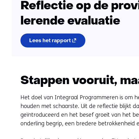
Reflectie op de prov
lerende evaluatie
(opent
Lees het rapport
in
nieuw
venster)
(verwijst
naar
een
Stappen vooruit, ma
andere
website)
Het doel van Integraal Programmeren is om he
houden met schaarste. Uit de reflectie blijkt da
geïntroduceerd en het besef groeit van het b
onderling begrip, een bredere betrokkenheid en