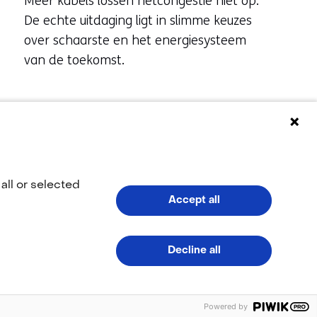
Meer kabels lossen netcongestie niet op.
De echte uitdaging ligt in slimme keuzes
over schaarste en het energiesysteem
van de toekomst.
all or selected
Accept all
(naar homepage)
Decline all
LinkedIn
YouTub
(opent
(opent
Powered by