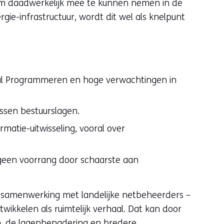
t om daadwerkelijk mee te kunnen nemen in de
gie-infrastructuur, wordt dit wel als knelpunt
aal Programmeren en hoge verwachtingen in
ussen bestuurslagen.
matie-uitwisseling, vooral over
ak geen voorrang door schaarste aan
e samenwerking met landelijke netbeheerders –
wikkelen als ruimtelijk verhaal. Dat kan door
n, de lagenbenadering en bredere