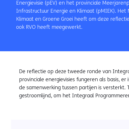
Energievisie (pEV) en het provinciale Meerjar
Infrastructuur Energie en Klimaat (pMIEK). Het 
Klimaat en Groene Groei heeft om deze reflecti
ook RVO heeft meegewerkt.
De reflectie op deze tweede ronde van Integra
provinciale energievisies fungeren als basis, 
de samenwerking tussen partijen is versterkt. 
gestroomlijnd, om het Integraal Programmeren 