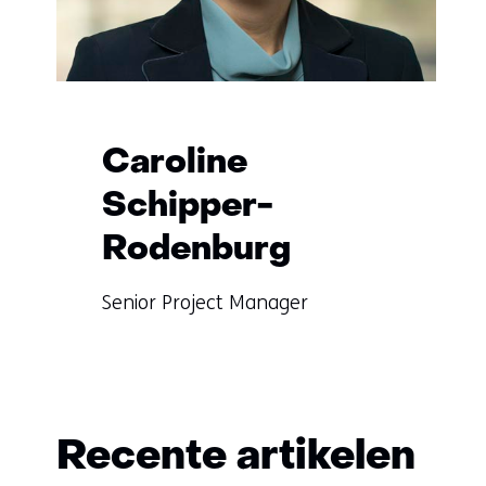
Caroline
Schipper-
Rodenburg
Functie:
Senior Project Manager
Specialisatie
Meer
niet
over
bekend
Caroline
Recente artikelen