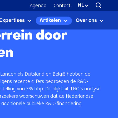
Agenda
Contact
Geselecteerde
NL
taal:
ngen
Expertises
Artikelen
Over ons
Expertises
Uitklappen
Artikelen
Uitklappen
Over
Uitkla
ons
rrein door
en
Landen als Duitsland en België hebben de
olgens recente cijfers bedroegen de R&D-
elling van 3% bbp. Dit blijkt uit TNO's analyse
nderzoekers waarschuwen dat de Nederlandse
additionele publieke R&D-financiering.