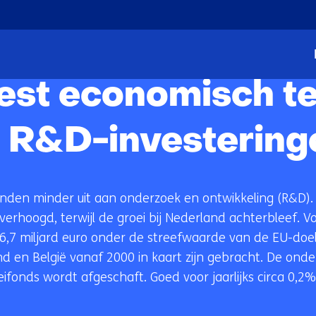
Ga
naar
economisch terrein door achterblijvende R&D-investeri
de
inhoud
est economisch te
e R&D-investering
den minder uit aan onderzoek en ontwikkeling (R&D). 
erhoogd, terwijl de groei bij Nederland achterbleef. V
,7 miljard euro onder de streefwaarde van de EU-doelst
nd en België vanaf 2000 in kaart zijn gebracht. De o
onds wordt afgeschaft. Goed voor jaarlijks circa 0,2% 