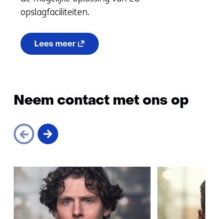
opslagfaciliteiten.
(opent
Lees meer
in
nieuw
venster)
(verwijst
naar
een
Neem contact met ons op
andere
website)
Sla
navigatie
over
(Neem