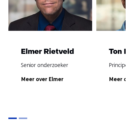
contact
met
ons
op)
Elmer Rietveld
Ton Ba
Functie:
Functie:
Senior onderzoeker
Principal s
Specialisatie
Specialisat
Meer over Elmer
Meer ove
niet
niet
bekend
bekend
Terug