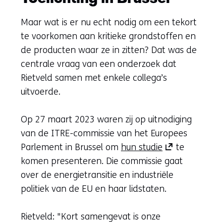
Maar wat is er nu echt nodig om een tekort
te voorkomen aan kritieke grondstoffen en
de producten waar ze in zitten? Dat was de
centrale vraag van een onderzoek dat
Rietveld samen met enkele collega’s
uitvoerde.
Op 27 maart 2023 waren zij op uitnodiging
van de ITRE-commissie van het Europees
(opent
Parlement in Brussel om
hun studie
te
in
komen presenteren. Die commissie gaat
nieuw
over de energietransitie en industriële
venster)
politiek van de EU en haar lidstaten.
(verwijst
naar
Rietveld: "Kort samengevat is onze