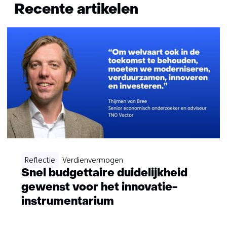
naar
Recente artikelen
navigatie
(Neem
contact
met
ons
op)
Reflectie
Verdienvermogen
Snel budgettaire duidelijkheid
gewenst voor het innovatie-
instrumentarium