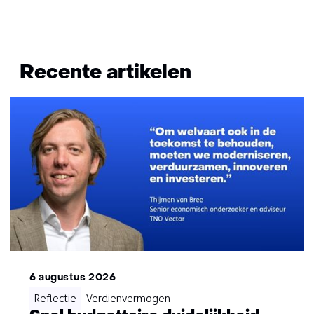
Terug
naar
Recente artikelen
navigatie
(Vragen?
Neem
contact
met
mij
op)
6 augustus 2026
Reflectie
Verdienvermogen