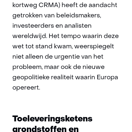
nieuw
kortweg CRMA) heeft de aandacht
venster)
getrokken van beleidsmakers,
(verwijst
investeerders en analisten
naar
wereldwijd. Het tempo waarin deze
een
wet tot stand kwam, weerspiegelt
andere
niet alleen de urgentie van het
website)
probleem, maar ook de nieuwe
geopolitieke realiteit waarin Europa
opereert.
Toeleveringsketens
grondstoffen en