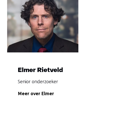
Sla
navigatie
over
(Vragen?
Neem
contact
met
mij
op)
Elmer Rietveld
Functie:
Senior onderzoeker
Specialisatie
Meer over Elmer
niet
bekend