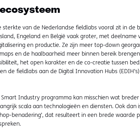
f ecosysteem
e sterkte van de Nederlandse fieldlabs vooral zit in de
 Duitsland, Engeland en België vaak groter, met deelnam
talisering en productie. Ze zijn meer top-down georga
dmaps en de haalbaarheid meer binnen bereik brengen.
exibiliteit, het open karakter en de co-creatie tussen b
 de fieldlabs aan de Digital Innovation Hubs (EDIH’s)
t Smart Industry programma kan misschien wat breder w
grijk scala aan technologieën en diensten. Ook dan is
op-benadering’, dat resulteert in een brede waarde p
spreken.