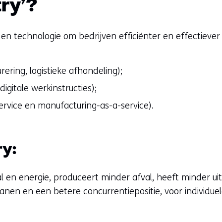
ry’?
 en technologie om bedrijven efficiënter en effectieve
ering, logistieke afhandeling);
igitale werkinstructies);
ervice en manufacturing-as-a-service).
y:
l en energie, produceert minder afval, heeft minder u
banen en een betere concurrentiepositie, voor individu