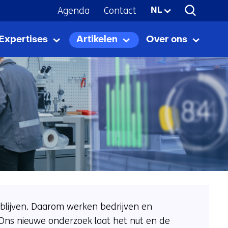
Agenda
Contact
Geselecteerde
NL
taal:
Expertises
Artikelen
Over ons
Expertises
Uitklappen
Artikelen
Uitklappen
Over
Uitkla
ons
e blijven. Daarom werken bedrijven en
 Ons nieuwe onderzoek laat het nut en de