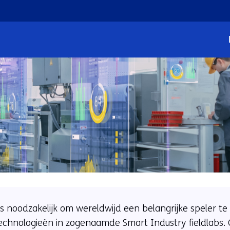
Ga
naar
de
inhoud
 is noodzakelijk om wereldwijd een belangrijke speler t
technologieën in zogenaamde Smart Industry fieldlabs.