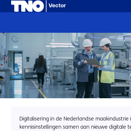
(naar homepage)
Zo
Vector
zetten
we
Smart
Industry
fieldlabs
Digitalisering in de Nederlandse maakindustrie
effectief
kennisinstellingen samen aan nieuwe digitale 