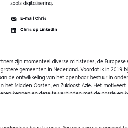
zoals digitalisering.
E-
E-mail Chris
mail:
LinkedIn:
Chris op LinkedIn
rtners zijn momenteel diverse ministeries, de Europese 
e grotere gemeenten in Nederland. Voordat ik in 2019 
 aan de ontwikkeling van het openbaar bestuur in onder
en het Midden‑Oosten, en Zuidoost‑Azië. Het motiveert
leren kennen en deze te verbinden met de passie en ke
anier wil ik bijdragen aan de grote maatschappelijke