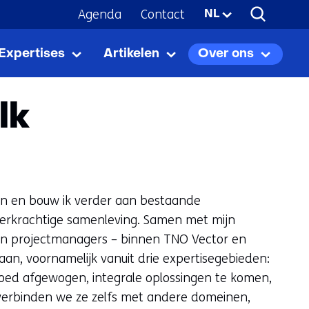
Agenda
Contact
Geselecteerde
NL
taal:
Expertises
Artikelen
Over ons
Expertises
Uitklappen
Artikelen
Uitklappen
Over
Uitkla
ons
lk
en en bouw ik verder aan bestaande
eerkrachtige samenleving. Samen met mijn
en projectmanagers – binnen TNO Vector en
an, voornamelijk vanuit drie expertisegebieden:
oed afgewogen, integrale oplossingen te komen,
erbinden we ze zelfs met andere domeinen,