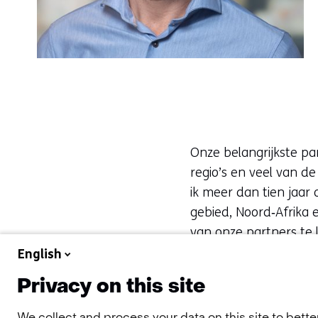
Onze belangrijkste pa
regio’s en veel van d
ik meer dan tien jaar
gebied, Noord‑Afrika 
van onze partners te 
binnen TNO. Op deze m
English
vandaag.
Privacy on this site