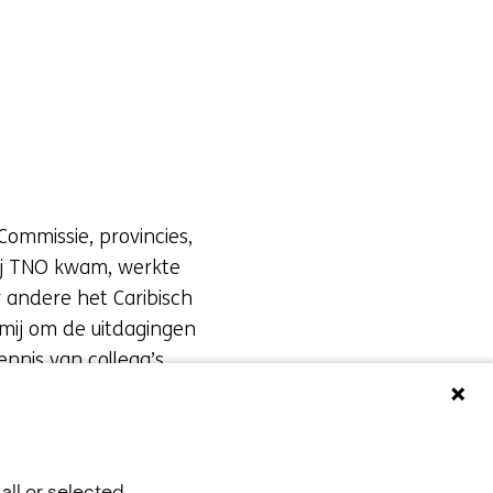
Commissie, provincies,
bij TNO kwam, werkte
 andere het Caribisch
 mij om de uitdagingen
nnis van collega’s
 vraagstukken van