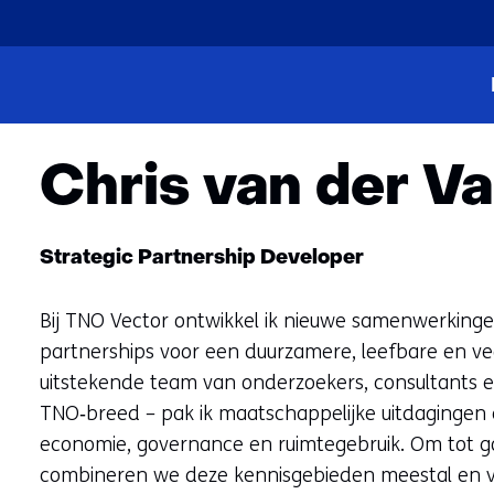
Ga
naar
Home
Over ons
Team
de
Chris van der Valk
inhoud
Chris van der Va
Functie:
Strategic Partnership Developer
Bij TNO Vector ontwikkel ik nieuwe samenwerking
partnerships voor een duurzamere, leefbare en v
uitstekende team van onderzoekers, consultants 
TNO‑breed – pak ik maatschappelijke uitdagingen a
economie, governance en ruimtegebruik. Om tot g
combineren we deze kennisgebieden meestal en v