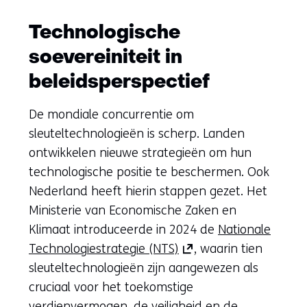
Technologische
soevereiniteit in
beleidsperspectief
De mondiale concurrentie om
sleuteltechnologieën is scherp. Landen
ontwikkelen nieuwe strategieën om hun
technologische positie te beschermen. Ook
Nederland heeft hierin stappen gezet. Het
Ministerie van Economische Zaken en
Klimaat introduceerde in 2024 de
Nationale
(opent
Technologiestrategie (NTS)
, waarin tien
in
sleuteltechnologieën zijn aangewezen als
nieuw
cruciaal voor het toekomstige
venster)
verdienvermogen, de veiligheid en de