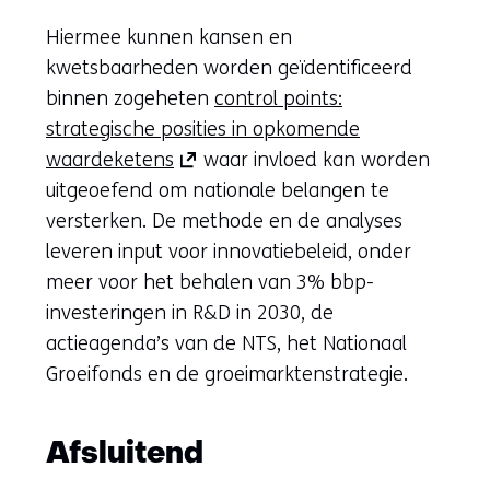
Hiermee kunnen kansen en
kwetsbaarheden worden geïdentificeerd
binnen zogeheten
control points:
strategische posities in opkomende
(opent
waardeketens
waar invloed kan worden
in
uitgeoefend om nationale belangen te
nieuw
versterken. De methode en de analyses
venster)
leveren input voor innovatiebeleid, onder
(verwijst
meer voor het behalen van 3% bbp-
naar
investeringen in R&D in 2030, de
een
actieagenda’s van de NTS, het Nationaal
andere
Groeifonds en de groeimarktenstrategie.
website)
Afsluitend