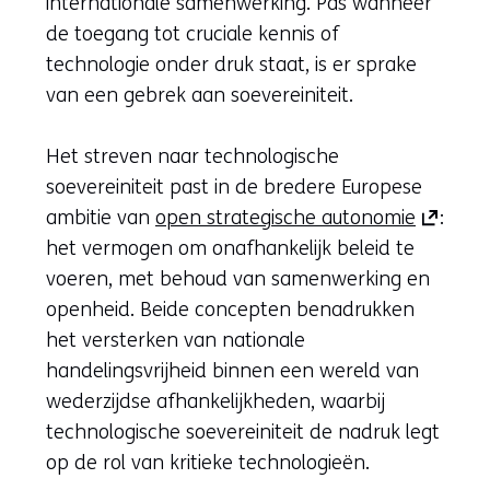
internationale samenwerking. Pas wanneer
de toegang tot cruciale kennis of
technologie onder druk staat, is er sprake
van een gebrek aan soevereiniteit.
Het streven naar technologische
soevereiniteit past in de bredere Europese
(opent
ambitie van
open strategische autonomie
:
in
het vermogen om onafhankelijk beleid te
nieuw
voeren, met behoud van samenwerking en
venster)
openheid. Beide concepten benadrukken
(verwijst
het versterken van nationale
naar
handelingsvrijheid binnen een wereld van
een
wederzijdse afhankelijkheden, waarbij
andere
technologische soevereiniteit de nadruk legt
website)
op de rol van kritieke technologieën.