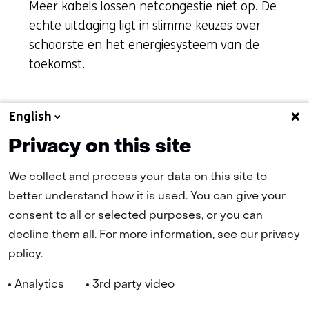
Meer kabels lossen netcongestie niet op. De
echte uitdaging ligt in slimme keuzes over
schaarste en het energiesysteem van de
toekomst.
English
Naar alle artikelen
Privacy on this site
We collect and process your data on this site to
better understand how it is used. You can give your
(naar homepage)
consent to all or selected purposes, or you can
decline them all. For more information, see our privacy
policy.
Navigatie
Nieuwsbrief
Cookies
Privacy Statement
Disclaimer
Analytics
3rd party video
(opent
Toegankelijkheid
TNO
in
Geselecteerde
NL
nieuw