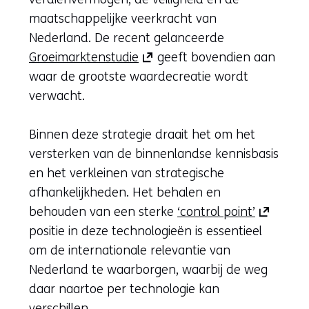
(verwijst
maatschappelijke veerkracht van
naar
Nederland. De recent gelanceerde
(opent
een
Groeimarktenstudie
geeft bovendien aan
in
andere
waar de grootste waardecreatie wordt
nieuw
website)
verwacht.
venster)
(verwijst
Binnen deze strategie draait het om het
naar
versterken van de binnenlandse kennisbasis
een
en het verkleinen van strategische
andere
afhankelijkheden. Het behalen en
website)
(opent
behouden van een sterke
‘control point’
in
positie in deze technologieën is essentieel
nieuw
om de internationale relevantie van
venster)
Nederland te waarborgen, waarbij de weg
(verwijst
daar naartoe per technologie kan
naar
verschillen.