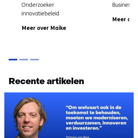
Functie:
Functie:
Onderzoeker
Business 
Specialisat
innovatiebeleid
Meer ove
Specialisatie
niet
Meer over Maike
niet
bekend
bekend
Terug
naar
Recente artikelen
navigatie
(Vragen?
Neem
contact
met
ons