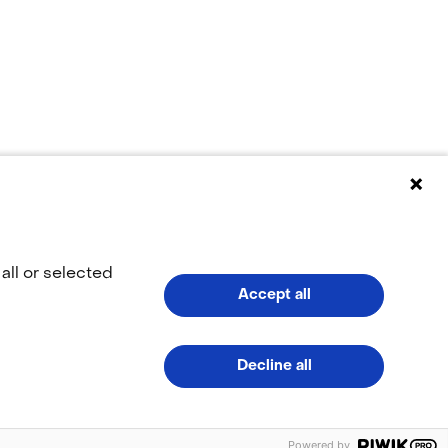
all or selected
Accept all
(naar homepage)
Decline all
LinkedIn
YouTub
(opent
(opent
Powered by