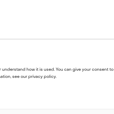
vorige
1
2
3
pagina
r understand how it is used. You can give your consent to 
tion, see our privacy policy.
Geselecteerde
NL
(opent
ankelijkheid
TNO
in
taal: