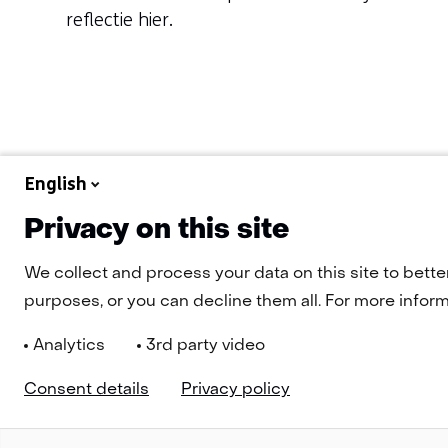
reflectie hier.
English
Privacy on this site
We collect and process your data on this site to bette
purposes, or you can decline them all. For more informa
Analytics
3rd party video
Consent details
Privacy policy
Navigatie
Nieuwsbrief
Cookies
Privacy Statement
Disclaimer
Toeg